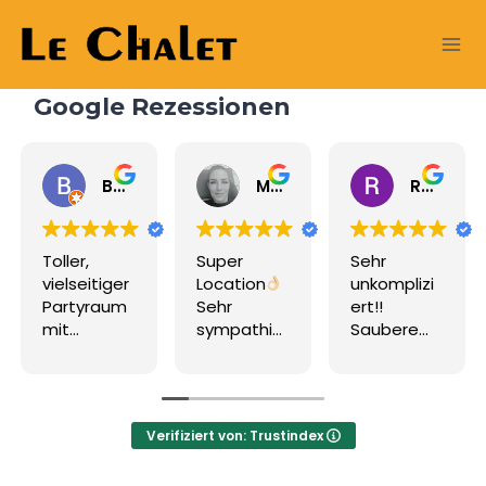
Skip
to
content
Google Rezessionen
Beat A
Manja Neumann
Rick Plantinga
Toller,
Super
Sehr
vielseitiger
Location
unkomplizi
Partyraum
Sehr
ert!!
mit
sympathis
Saubere
grossem
che
Hütte und
Aussenber
Vermieter
nette
eich
Innen-
Vermieter
und
:). Perfekt
Verifiziert von: Trustindex
Aussenber
für
eich
Geburtsta