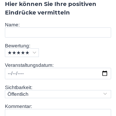
nutzbar.
gspartys.
Hier können Sie Ihre positiven
Umfangrei
ches
Eindrücke vermitteln
Angebot
an
Name:
Geschirr,
Besteck,
Gläser ect..
Top
Bewertung:
Ausgestatt
ete Küche,
Induktionsh
Veranstaltungsdatum:
erd,
Glaskerami
kherd,
Steamer,
Sichtbarkeit:
ect.
Genügend
Pfannen,
Töpfe,
Kommentar:
Platten
ect..